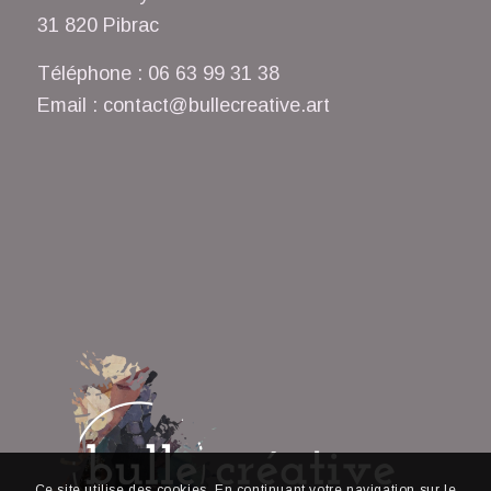
31 820 Pibrac
Téléphone : 06 63 99 31 38
Email : contact@bullecreative.art
Ce site utilise des cookies. En continuant votre navigation sur le