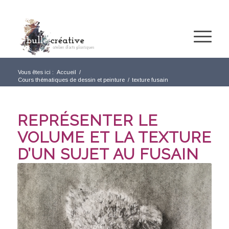
Vous êtes ici :
Accueil
/
Cours thématiques de dessin et peinture
/
texture fusain
REPRÉSENTER LE
VOLUME ET LA TEXTURE
D’UN SUJET AU FUSAIN